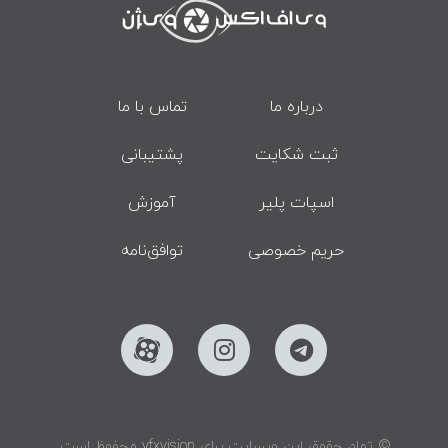
درباره ما
تماس با ما
ثبت شکایت
پشتیبانی
اسپات پلیر
آموزش
حریم خصوصی
توافق‌نامه
© تمام حقوق این وبسایت برای vfxvision محفوظ است.