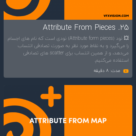
25. Attribute From Pieces
💥 نود (Attribute form pieces) نودی است که نام های اجسام
را می‌گیرد و به نقاط مورد نظر به صورت تصادفی انتساب
می‌دهد، و از همین انتساب برای scatter های تصادفی
استفاده می‌کنیم.
مدت: 8 دقیقه