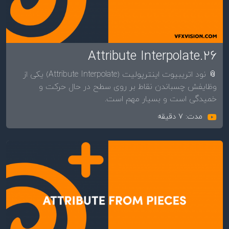
26.Attribute Interpolate
📎 نود اتریبیوت اینترپولیت (Attribute Interpolate) یکی از
وظایفش چسباندن نقاط بر روی سطح در حال حرکت و
خمیدگی است و بسیار مهم است.
مدت: 7 دقیقه