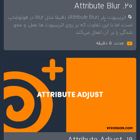
20. Attribute Blur
🌀 اتریبیوت بٍلر (Attribute Blur) دقیقا مثل blur در فوتوشاپ
است، اما با این تفاوت که بر روی اتریبیوت ها عمل، و محو
شدگی را بر آن اعمال می‌کند.
مدت: 5 دقیقه