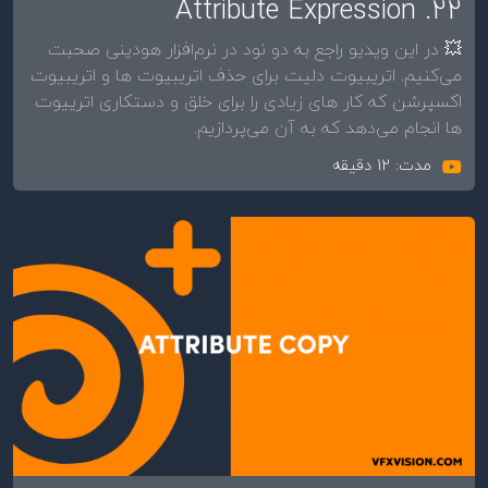
22. Attribute Expression
💥 در این ویدیو راجع به دو نود در نرم‌افزار هودینی صحبت
می‌کنیم. اتریبیوت دلیت برای حذف اتریبیوت ها و اتریبیوت
اکسپرشن که کار های زیادی را برای خلق و دستکاری اترییوت
ها انجام می‌دهد که به آن می‌پردازیم.
مدت: 12 دقیقه