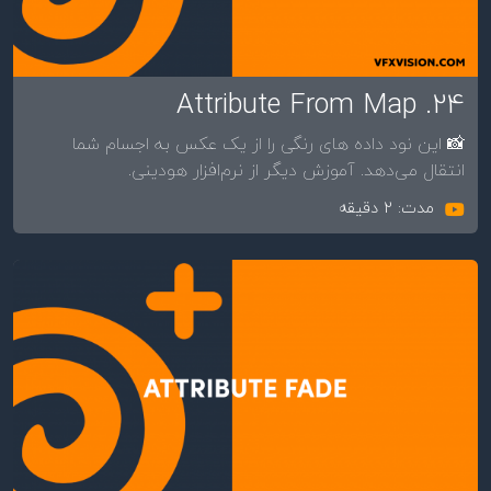
24. Attribute From Map
📸 این نود داده های رنگی را از یک عکس به اجسام شما
انتقال می‌دهد. آموزش دیگر از نرم‌افزار هودینی.
مدت: 2 دقیقه