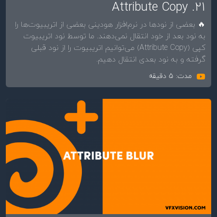
21. Attribute Copy
🔥 بعضی از نودها در نرم‌افزار هودینی بعضی از اتریبیوت‌ها را
به نود بعد از خود انتقال نمی‌دهند. ما توسط نود اتریبیوت
کپی (Attribute Copy) می‌توانیم اتریبیوت را از نود قبلی
گرفته و به نود بعدی انتقال دهیم.
مدت: 5 دقیقه