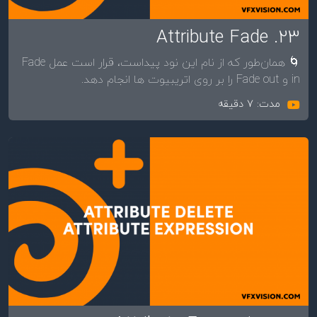
23. Attribute Fade
🌀 همان‌طور که از نام این نود پیداست، قرار است عمل Fade
in و Fade out را بر روی اتریبیوت ها انجام دهد.
مدت: 7 دقیقه