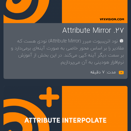
27. Attribute Mirror
🪩 نود اتریبیوت میرر (Attribute Mirror) نودی هست که
مقادیر را بر اساس محور خاصی به صورت آینه‌ای برمی‌دارد و
بر سمت دیگر آینه کپی می‌کند. در این بخش از آموزش
نرم‌افزار هودینی به آن می‌پردازیم.
مدت: 7 دقیقه