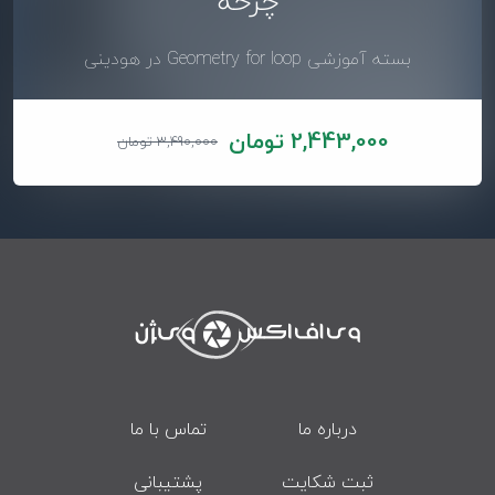
چرخه
بسته آموزشی Geometry for loop در هودینی
2,443,000 تومان
3,490,000 تومان
درباره ما
تماس با ما
ثبت شکایت
پشتیبانی