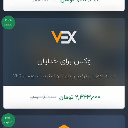
30%
تخفیف
وکس برای خدایان
بسته آموزشی ترکیبی زبان C و اسکریپت نویسی VEX
2,443,000 تومان
3,490,000 تومان
25%
تخفیف