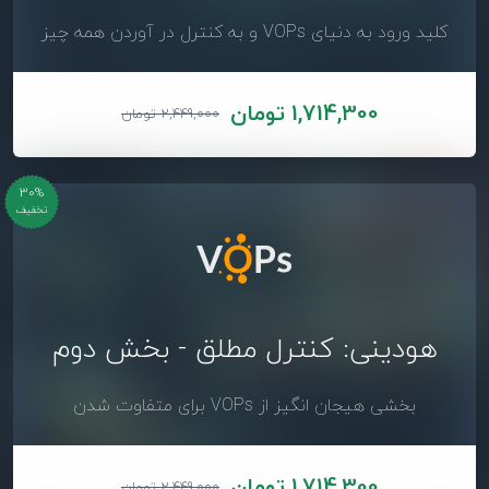
کلید ورود به دنیای VOPs و به کنترل در آوردن همه چیز
1,714,300 تومان
2,449,000 تومان
30%
تخفیف
هودینی: کنترل مطلق - بخش دوم
بخشی هیجان انگیز از VOPs برای متفاوت شدن
1,714,300 تومان
2,449,000 تومان