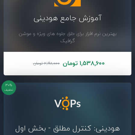
آموزش جامع هودینی
بهترین نرم افزار برای خلق جلوه های ویژه و موشن
گرافیک
1,538,600 تومان
2,198,000 تومان
30%
تخفیف
هودینی: کنترل مطلق - بخش اول