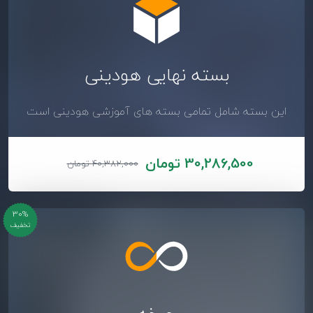
بسته نهایی هودینی
این بسته شامل تمامی بسته های آموزشی هودینی است
30,286,500 تومان
40,382,000 تومان
30%
تخفیف