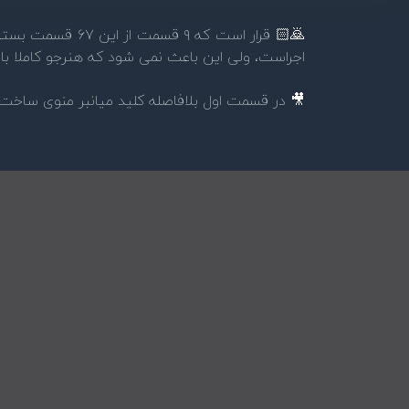
🙇🏻 قرار است ک
اجراست، ولی این باعث نمی شود که هنرجو کاملا 
🎥 در قسمت اول بلافاصله کلید میانبر منوی ساخت نود های جیومتری نودز رو از SHIFT + A به TAB تغییر دا