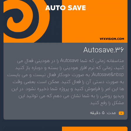
36.Autosave
متاسفانه زمانی که شما Autosave را در هودینی فعال می
کنید، زمانی که نرم افزار هودینی را بسته و دوباره باز کنید
Autosave&nbsp; به صورت خودکار فعال نیست و می بایست
به صورت دستی آن را فعال کنید. ممکن است بعضی وقت
ها این امر را فراموش کنید و پروژه شما ذخیره نشود. در این
ویدیو روشی را به شما نشان می دهم که می توانید این
مشکل را رفع کنید.
مدت: 5 دقیقه