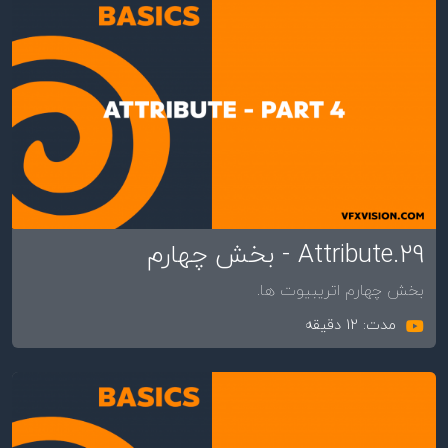
29.Attribute - بخش چهارم
بخش چهارم اتریبیوت ها.
مدت: 12 دقیقه