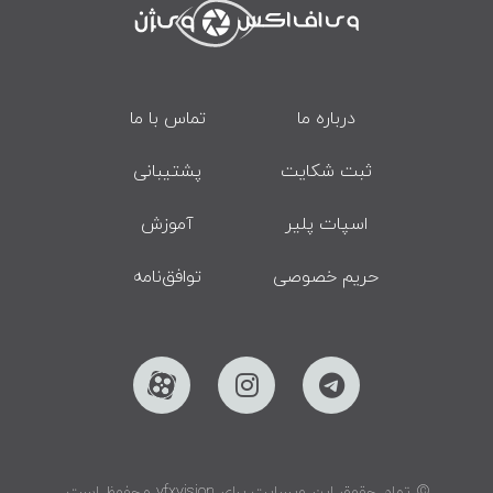
درباره ما
تماس با ما
ثبت شکایت
پشتیبانی
اسپات پلیر
آموزش
حریم خصوصی
توافق‌نامه
© تمام حقوق این وبسایت برای vfxvision محفوظ است.