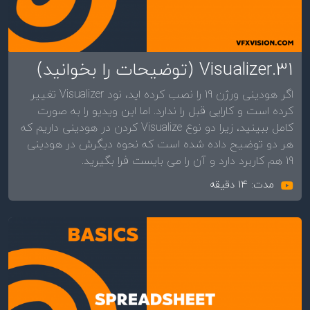
31.Visualizer (توضیحات را بخوانید)
اگر هودینی ورژن 19 را نصب کرده اید، نود Visualizer تغییر
کرده است و کارایی قبل را ندارد. اما این ویدیو را به صورت
کامل ببینید، زیرا دو نوع Visualize کردن در هودینی داریم که
هر دو توضیح داده شده است که نحوه دیگرش در هودینی
19 هم کاربرد دارد و آن را می بایست فرا بگیرید.
مدت: 14 دقیقه