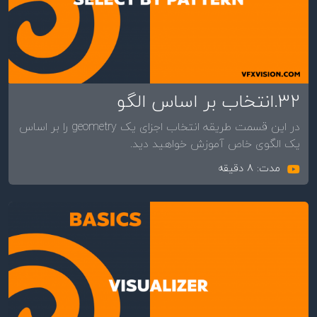
32.انتخاب بر اساس الگو
در این قسمت طریقه انتخاب اجزای یک geometry را بر اساس
یک الگوی خاص آموزش خواهید دید.
مدت: 8 دقیقه