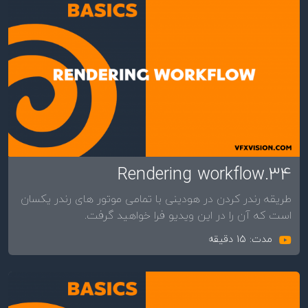
34.Rendering workflow
طریقه رندر کردن در هودینی با تمامی موتور های رندر یکسان
است که آن را در این ویدیو فرا خواهید گرفت.
مدت: 15 دقیقه