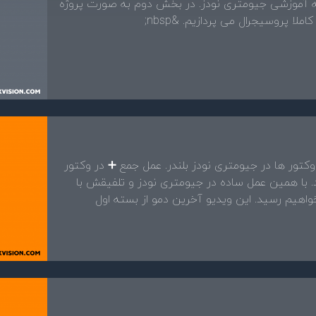
آموزشی جیومتری نودز. در بخش دوم به صورت پروژه
 پروسیجرال می پردازیم. &nbsp;
کتور ها در جیومتری نودز بلندر. عمل جمع ➕ در وکتور
د. با همین عمل ساده در جیومتری نودز و تلفیقش با
خواهیم رسید. این ویدیو آخرین دمو از بسته اول