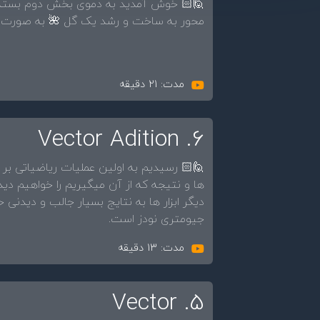
🙋🏻 خوش آمدید به دموی بخش دوم بسته 
محور به ساخت و رشد یک گل 🌺 به صورت کاملا
مدت: 21 دقیقه
6. Vector Adition
🙋🏻 رسیدیم به اولین عملیات ریاضیاتی بر و
ها و نتیجه که از آن میگیریم را خواهیم دی
دیگر ابزار ها به نتایج بسیار جالب و دیدنی 
جیومتری نودز است.
مدت: 13 دقیقه
5. Vector