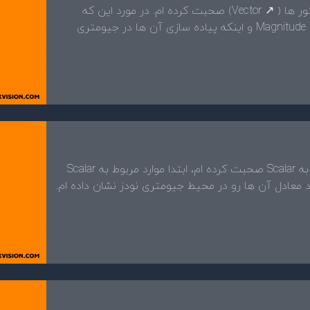
✅ در قسمت پنجم از ۶۷ قسمت راجع به وکتور ها ( ↗️ Vector) صحبت کرده ام. در مورد این که
وکتور ها چه هستند و متعلقات آن همچون Magnitude و اینکه پیاده سازی آن ها در جیومتری
👨🏻‍💻 در قسمت چهارم از ۶۷ قسمت، راجع به Scalar صحبت کرده ام، ابتدا موارد مربوط به Scalar
د معادل آن ها رو در محیط جیومتری نودز نشان داده ام.