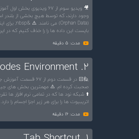
🏻‍💻 داده هایی که در بلندر
اده نمی شوند. این داده های بی سرپرست را
هینه شود، می
م که در این ویدیو به این مبحث می پردازیم.
مدت: 5 دقیقه
2. Geometry Nodes Environment
مورد محیط جیومتری نودز
را برای هر زیر اجزا اجسام را دارد. (همانند vertex , edge , face).
مدت: 16 دقیقه
1. Tab Shortcut