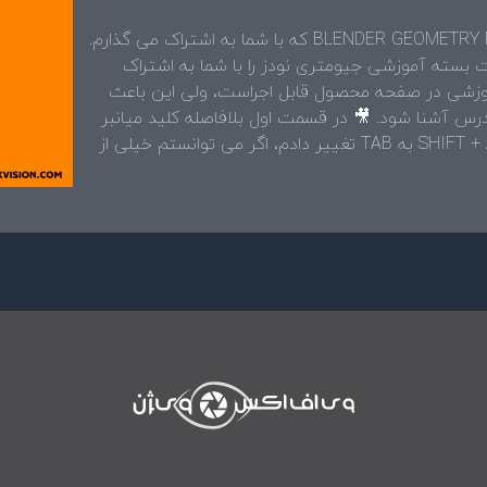
🔥 این اولین ویدیو از بسته آموزش BLENDER GEOMETRY NODES که با شما به اشتراک می گذارم.
 است که ۹ قسمت از این ۶۷ قسمت بسته آموزشی جیومتری نودز را با شما به اشتراک
موزشی در صفحه محصول قابل اجراست، ولی این باعث
س آشنا شود. 🎥 در قسمت اول بلافاصله کلید میانبر
منوی ساخت نود های جیومتری نودز رو از SHIFT + A به TAB تغییر دادم، اگر می توانستم خیلی از