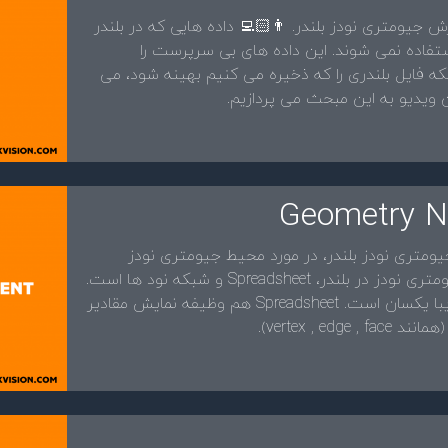
🎥 ویدیو سوم از ۶۷ ویدیوی بخش اول آموزش جیومتری نودز بلندر. 
وجود دارند، که توسط هیچ بخشی از بلندر استف
(Orphan Data) می نامند. ⚠️ &nbsp; برای اینکه فایل بلندری را که ذخیره می کنیم ب
بایست این داده ها را را خذف کنی
🙋🏻 در قسمت دوم از ۶۷ قسمت آموزش جیومتری نودز بلندر، در 
صحبت کرده ام. ⚠️ مهمترین بخش های جیومتری نودز در بلندر، Spreadsheet و شبکه نود ها است.
⬆️ شبکه نود ها که در تمامی نرم افزار ها تقریبا یکسان است. Spreadsheet هم وظیفه نمایش مقادیر
اتریبیوت ها 