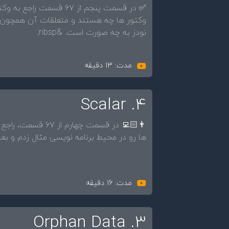
نودز به چه صورت است. &nbsp;
مدت: 13 دقیقه
4. Scalar
ها رو در محیط برنامه نویسی مثال زدم و بع
مدت: 16 دقیقه
3. Orphan Data