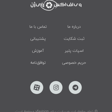
درباره ما
تماس با ما
ثبت شکایت
پشتیبانی
اسپات پلیر
آموزش
حریم خصوصی
توافق‌نامه
© تمام حقوق این وبسایت برای vfxvision محفوظ است.