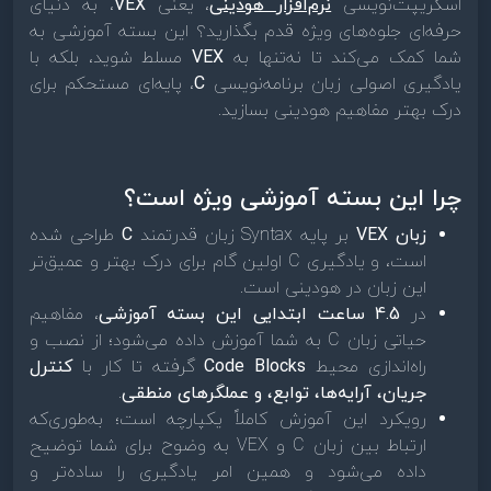
اسکریپت‌نویسی
نرم‌افزار هودینی
، یعنی
VEX
، به دنیای
حرفه‌ای جلوه‌های ویژه قدم بگذارید؟ این بسته آموزشی به
شما کمک می‌کند تا نه‌تنها به
VEX
مسلط شوید، بلکه با
یادگیری اصولی زبان برنامه‌نویسی
C
، پایه‌ای مستحکم برای
درک بهتر مفاهیم هودینی بسازید.
چرا این بسته آموزشی ویژه است؟
زبان VEX
بر پایه Syntax زبان قدرتمند
C
طراحی شده
است، و یادگیری C اولین گام برای درک بهتر و عمیق‌تر
این زبان در هودینی است.
در
4.5 ساعت ابتدایی این بسته آموزشی
، مفاهیم
حیاتی زبان C به شما آموزش داده می‌شود؛ از نصب و
راه‌اندازی محیط
Code Blocks
گرفته تا کار با
کنترل
جریان، آرایه‌ها، توابع، و عملگرهای منطقی
.
رویکرد این آموزش کاملاً یکپارچه است؛ به‌طوری‌که
ارتباط بین زبان C و VEX به وضوح برای شما توضیح
داده می‌شود و همین امر یادگیری را ساده‌تر و