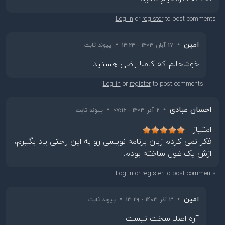
Log in
or
register
to post comments
امین
•
•
17 آبان 1403 - 14:24
پیوند ثابت
In reply to
(بدون موضوع)
by
امین خرمایی
خوشحالم که کاملا راضی هستید
Log in
or
register
to post comments
احسان عبادی
•
•
2 آذر 1403 - 07:16
پیوند ثابت
امتیاز
فکر نمی کردم زبان برنامه نویسی رو به این راحتی یاد بگیرم،
ازش یک غول ساخته بودم.
Log in
or
register
to post comments
امین
•
•
3 آذر 1403 - 13:29
پیوند ثابت
In reply to
(بدون موضوع)
by
امین خرمایی
آره اصلا سخت نیست.