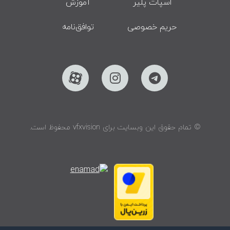
اسپات پلیر
آموزش
حریم خصوصی
توافق‌نامه
© تمام حقوق این وبسایت برای vfxvision محفوظ است.