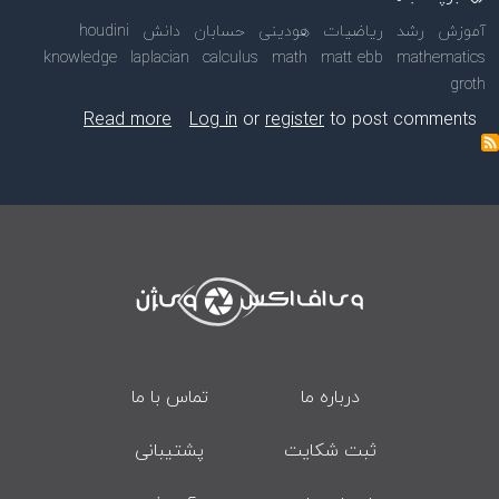
آموزش
رشد
ریاضیات
هودینی
حسابان
دانش
houdini
knowledge
laplacian
calculus
math
matt ebb
mathematics
groth
bout Laplacian growth
Read more
Log in
or
register
to post comments
درباره ما
تماس با ما
ثبت شکایت
پشتیبانی